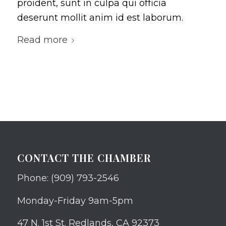
proident, sunt in culpa qui officia
deserunt mollit anim id est laborum.
Read more
CONTACT THE CHAMBER
Phone: (909) 793-2546
Monday-Friday 9am-5pm
47 N. 1st St. Redlands, CA 92373